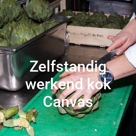
Zelfstandig
werkend kok
Canvas