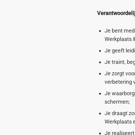
Verantwoordeli
Je bent mede
Werkplaats 
Je geeft lei
Je traint, b
Je zorgt voo
verbetering
Je waarborgt
schermen;
Je draagt zo
Werkplaats e
Je realiseert