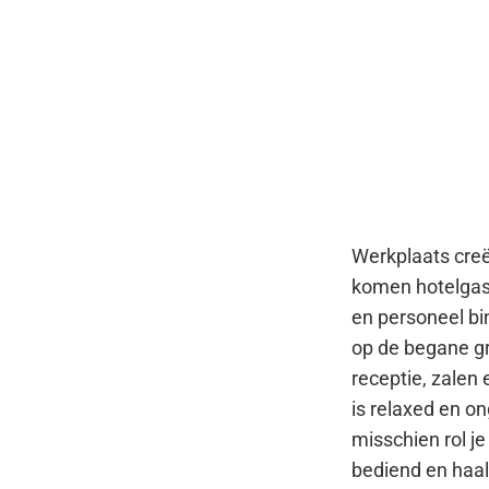
Werkplaats creë
komen hotelga
en
personeel bi
op de
begane gr
receptie,
zalen 
is relaxed
en on
misschien rol j
bediend en haa