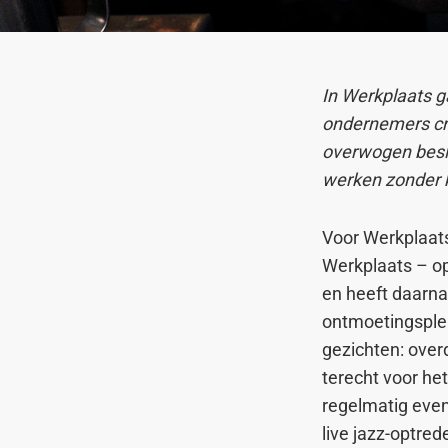
In Werkplaats g
ondernemers cr
overwogen besl
werken zonder k
Voor Werkplaats
Werkplaats – op
en heeft daarna
ontmoetingsple
gezichten: overd
terecht voor he
regelmatig eve
live jazz-optre