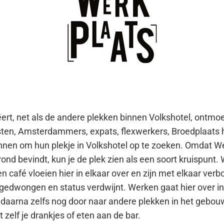
ert, net als de andere
plekken binnen Volkshotel, ontmo
sten, Amsterdammers,
expats, flexwerkers, Broedplaats
nnen om hun plekje in Volkshotel
op te zoeken. Omdat We
ond bevindt, kun je de plek zien als
een soort kruispunt.
en café vloeien hier in elkaar over en
zijn met elkaar verb
gedwongen en status verdwijnt. Werken
gaat hier over i
e
daarna zelfs nog door naar andere plekken in
het gebouw
lt
zelf je drankjes of eten aan de bar.