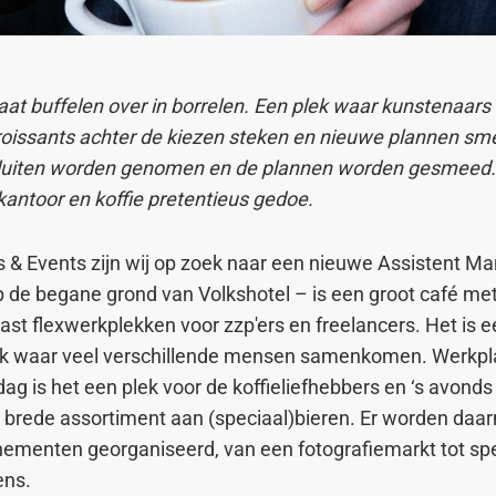
aat buffelen over in borrelen. Een plek waar kunstenaars
oissants achter de kiezen steken en nieuwe plannen s
uiten worden genomen en de plannen worden gesmeed. 
antoor en koffie pretentieus gedoe.
 & Events zijn wij op zoek naar een nieuwe Assistent Ma
 de begane grond van Volkshotel – is een groot café met 
ast flexwerkplekken voor zzp'ers en freelancers. Het is 
k waar veel verschillende mensen samenkomen. Werkpl
ag is het een plek voor de koffieliefhebbers en ‘s avonds 
t brede assortiment aan (speciaal)bieren. Er worden daa
nementen georganiseerd, van een fotografiemarkt tot sp
dens.