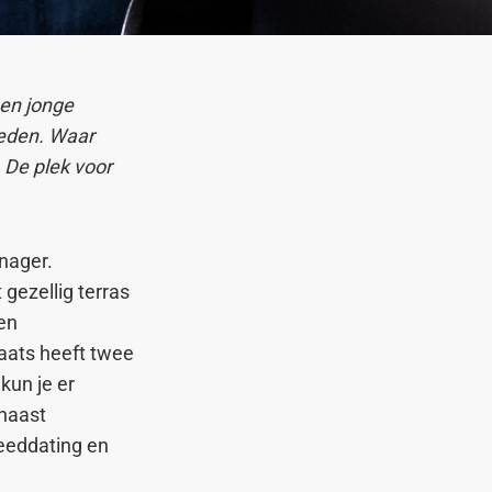
 en jonge
meden. Waar
De plek voor
nager.
gezellig terras
een
aats heeft twee
kun je er
rnaast
eeddating en