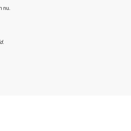
an nu.
d.