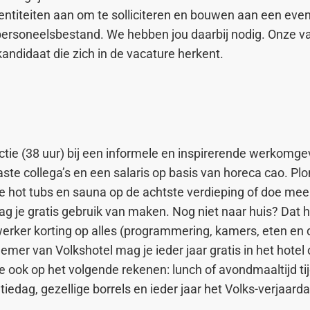
dentiteiten aan om te solliciteren en bouwen aan een eve
ersoneelsbestand. We hebben jou daarbij nodig. Onze v
kandidaat die zich in de vacature herkent.
ctie (38 uur) bij een informele en inspirerende werkomgev
ste collega’s en een salaris op basis van horeca cao. Plo
e hot tubs en sauna op de achtste verdieping of doe me
g je gratis gebruik van maken. Nog niet naar huis? Dat ho
werker korting op alles (programmering, kamers, eten en d
emer van Volkshotel mag je ieder jaar gratis in het hotel
e ook op het volgende rekenen: lunch of avondmaaltijd tij
iedag, gezellige borrels en ieder jaar het Volks-verjaard