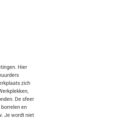
etingen.
Hier
 huurders
rkplaats zich
 Werkplekken,
onden. De sfeer
n borrelen en
. Je wordt niet