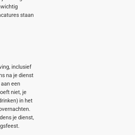
nwichtig
acatures staan
ing, inclusief
ns na je dienst
e aan een
eft niet, je
rinken) in het
 overnachten.
dens je dienst,
agsfeest.