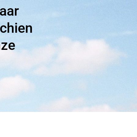
Haar
schien
nze