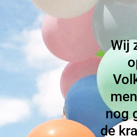
Wij 
o
Volk
mens
nog 
de kra