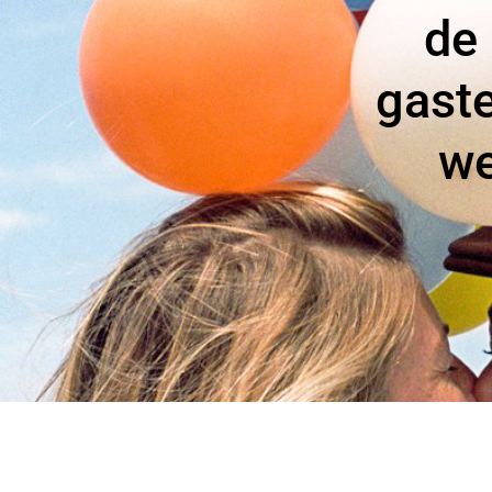
de 
gaste
we