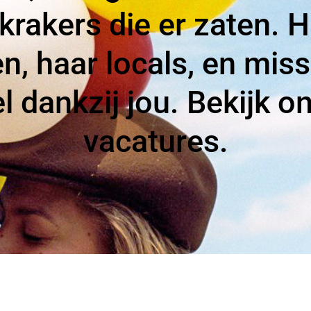
krakers die er zaten. 
n, haar locals, en mis
l dankzij jou. Bekijk o
vacatures.