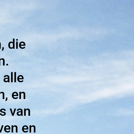
, die
n.
 alle
n, en
s van
even en