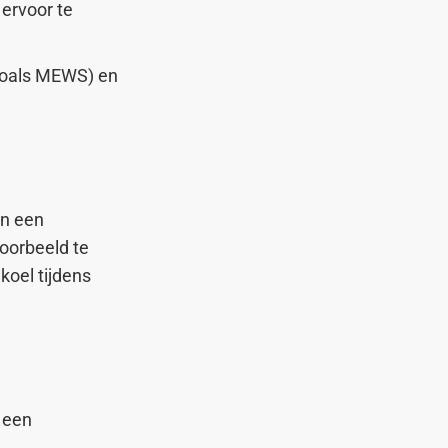
ervoor te
(zoals MEWS) en
an een
oorbeeld te
koel tijdens
n een