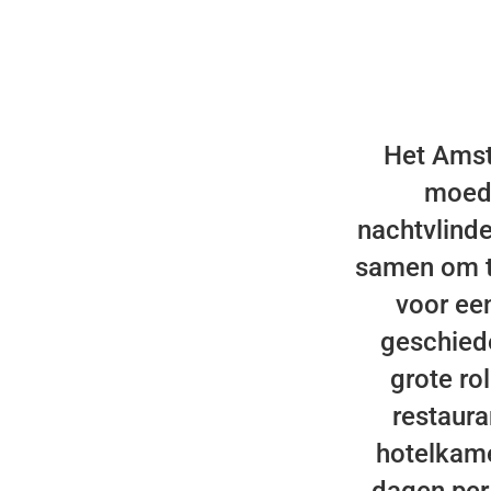
Het Amst
moede
nachtvlind
samen om te
voor een
geschiede
grote rol
restaura
hotelkame