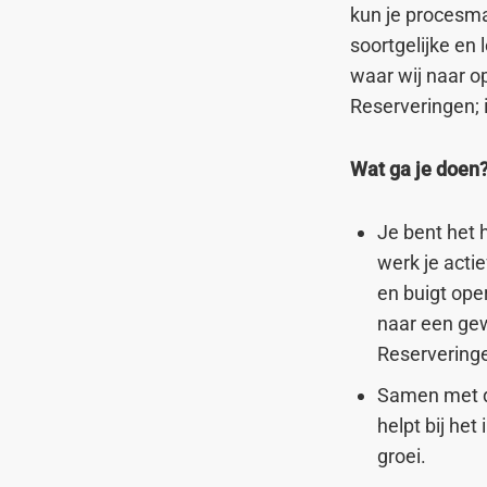
kun je procesma
soortgelijke en
waar wij naar o
Reserveringen; 
Wat ga je doen
Je bent het 
werk je acti
en buigt ope
naar een gew
Reserveringe
Samen met d
helpt bij he
groei.