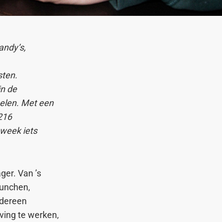
andy’s,
sten.
in de
pelen. Met een
 216
 week iets
ger. Van ’s
lunchen,
edereen
ving te werken,