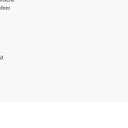
feer.
ld.