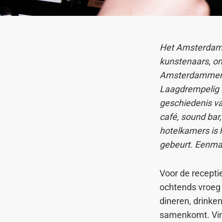
Het Amsterdamse
kunstenaars, on
Amsterdammers 
Laagdrempelig en
geschiedenis va
café, sound bar
hotelkamers is 
gebeurt. Eenmaal
Voor de recepti
ochtends vroeg t
dineren, drinken
samenkomt. Vind