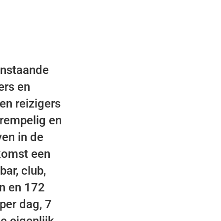
enstaande
ers en
n reizigers
drempelig en
ven in de
ekomst een
bar, club,
en en 172
per dag, 7