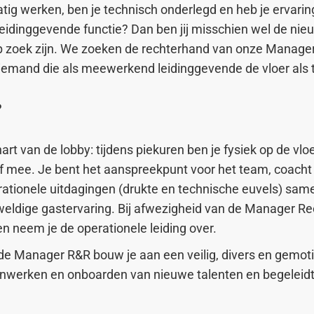
tig werken, ben je technisch onderlegd en heb je ervarin
 leidinggevende functie? Dan ben jij misschien wel de nie
p zoek zijn. We zoeken de rechterhand van onze Manage
iemand die als meewerkend leidinggevende de vloer als t
?
hart van de lobby: tijdens piekuren ben je fysiek op de vl
ef mee. Je bent het aanspreekpunt voor het team, coacht 
rationele uitdagingen (drukte en technische euvels) sa
eldige gastervaring. Bij afwezigheid van de Manager Re
n neem je de operationele leiding over.
e Manager R&R bouw je aan een veilig, divers en gemot
t inwerken en onboarden van nieuwe talenten en begeleidt