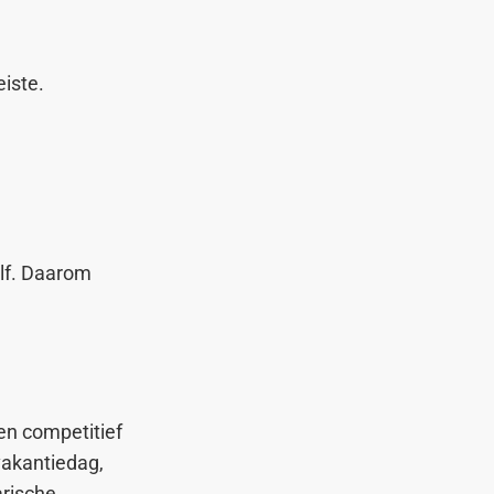
iste.
elf. Daarom
n competitief
vakantiedag,
arische