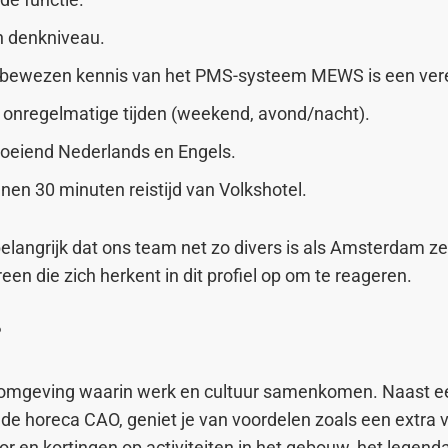
n denkniveau.
bewezen kennis van het PMS-systeem MEWS is een vere
 onregelmatige tijden (weekend, avond/nacht).
loeiend Nederlands en Engels.
nen 30 minuten reistijd van Volkshotel.
elangrijk dat ons team net zo divers is als Amsterdam z
en die zich herkent in dit profiel op om te reageren.
?
omgeving waarin werk en cultuur samenkomen. Naast ee
 de horeca CAO, geniet je van voordelen zoals een extra 
or en kortingen op activiteiten in het gebouw, het legend