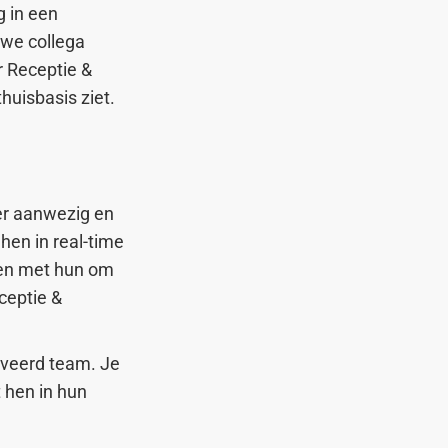
g in een
uwe collega
r Receptie &
huisbasis ziet.
oer aanwezig en
hen in real-time
men met hun om
ceptie &
iveerd team. Je
 hen in hun